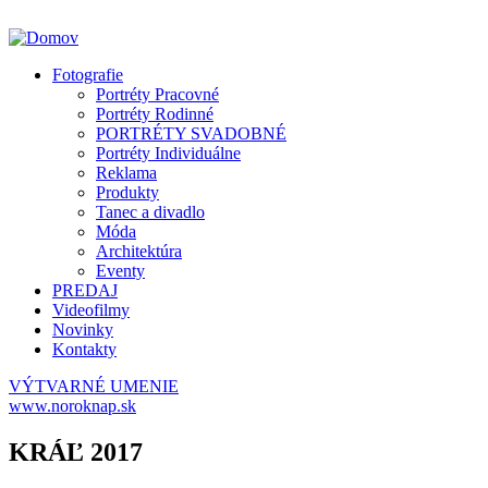
Fotografie
Portréty Pracovné
Portréty Rodinné
PORTRÉTY SVADOBNÉ
Portréty Individuálne
Reklama
Produkty
Tanec a divadlo
Móda
Architektúra
Eventy
PREDAJ
Videofilmy
Novinky
Kontakty
VÝTVARNÉ UMENIE
www.noroknap.sk
KRÁĽ 2017