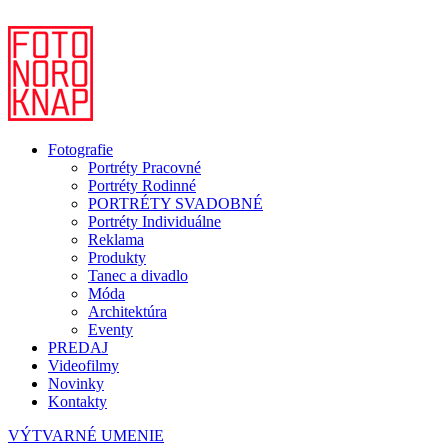
Fotografie
Portréty Pracovné
Portréty Rodinné
PORTRÉTY SVADOBNÉ
Portréty Individuálne
Reklama
Produkty
Tanec a divadlo
Móda
Architektúra
Eventy
PREDAJ
Videofilmy
Novinky
Kontakty
VÝTVARNÉ UMENIE